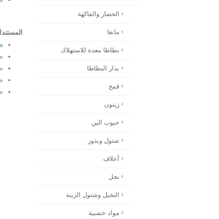
الخضار والفاكهة
المستند
مانغا
ط
بطاطا معدة للاستهلاك
ص
ص
بذار البطاطا
ص
قمح
صور
زيتون
حبوب البن
شتول وبذور
أعلاف
نحل
النخيل وشتول الزينة
مواد خشبية