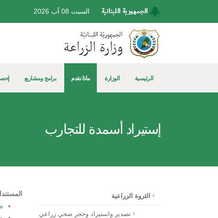
السبت 08 آب 2026
الرئيسية
الوزارة
ماذا نقدم
برامج ومشاريع
إحصا
إستيراد أسمدة للتجارب
المستندا
الثروة الزراعية
ط
تصدير واستيراد وحجر صحي زراعي
ص