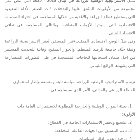
تمثّل
الاستراتيجية الوطنية للزراعة في لبنان 2020 - 2025
التي تنص على
مجموعة من الأولويات المتّفق عليها والتدخلات ذات الصلة, الأداة التنفيذية
التي يستطيع قطاع الزراعة والأغذية من خلالها المساهمة في احتواء الصدمات
الاقتصادية التي سببتها الأزمات المتعاقبة، وبالتالي المساهمة في تعافي
الاقتصاد اللبناني.
وفي ظلّ الوضع الاقتصادي المتقلب/غير المستقر، تُعتَبَر الاستراتيجية الزراعية
وثيقة حيّة، خاضعة للرصد المنتظم، والحوار المنفتح، وقابلة للتحديث المستمر
من اجل ضمان استجابتها للحاجات المستجدة في ظل التطورات المتسارعة
التي يشهدها الواقع اللبناني.
ترسم الاستراتيجية الوطنية للزراعة سياسة ثابتة ومتسقة وإطار استثماري
للقطاع الزراعي والغذائي، الأمر الذي سيساهم في:
1. تعبئة الموارد الوطنية والخارجية المطلوبة للاستثمارات العامة ذات
الأولوية؛
2. تشجيع وتحفيز الاستثمارات الخاصة في القطاع؛
3. دعم التنسيق بين الجهات الفاعلة المختلفة؛
4. توحيد وتعزيز إطار السياسات.