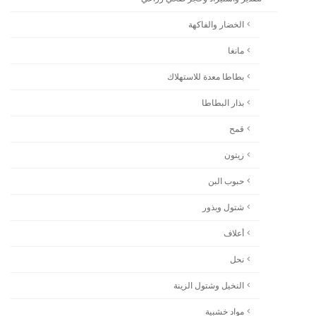
الخضار والفاكهة
مانغا
بطاطا معدة للاستهلاك
بذار البطاطا
قمح
زيتون
حبوب البن
شتول وبذور
أعلاف
نحل
النخيل وشتول الزينة
مواد خشبية