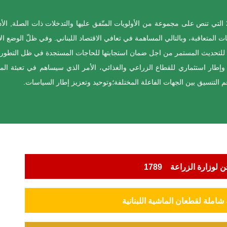
تمثّل الاستراتيجية الوطنية للزراعة في لبنان 2020 - 2025 التي تنص على مجموعة من الأولويات المتّفق عليها وال
 المتعاقبة، وبالتالي المساهمة في تعافي الاقتصاد اللبناني. وفي ظلّ الوضع الاقت
لة للتحديث المستمر من اجل ضمان استجابتها للحاجات المستجدة في ظل التطورات 
وإطار استثماري للقطاع الزراعي والغذائي، الأمر الذي سيساهم في تعبئة الموا
م التنسيق بين الجهات الفاعلة المختلفة؛وتوحيد وتعزيز إطار السياسات.
لوزارة الزراعة 1789​
املة لقطعان الماشية اللبنانية