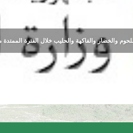
خضار والفاكهة والحليب خلال الفترة الممتدة من 3 إلى 6 آب 6