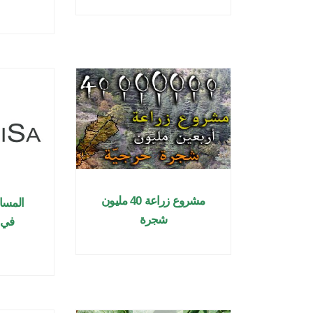
مشروع زراعة 40 مليون
المساو
شجرة
في ا