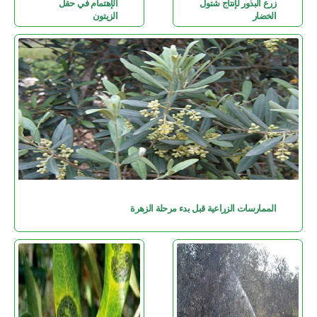
زرع البذور لإنتاج شتول
الإهتمام في حقل
الخضار
الزيتون
الممارسات الزراعية قبل بدء مرحلة الزهرة