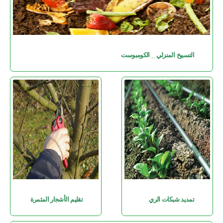
التسبيخ المنزلي _ الكومبوست
تمديد شبكات الري
تقليم الأشجار المثمرة