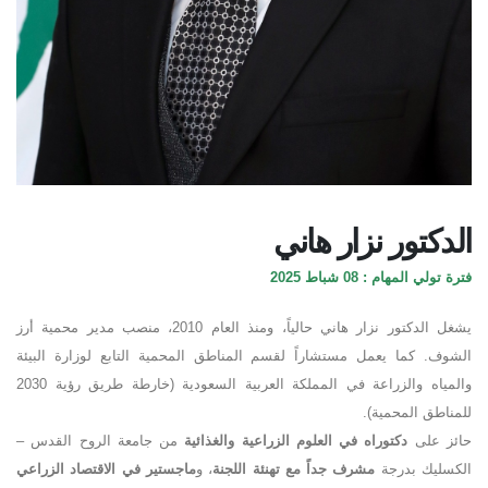
الدكتور نزار هاني
فترة تولي المهام : 08 شباط 2025
يشغل الدكتور نزار هاني حالياً، ومنذ العام 2010، منصب مدير محمية أرز
الشوف. كما يعمل مستشاراً لقسم المناطق المحمية التابع لوزارة البيئة
والمياه والزراعة في المملكة العربية السعودية (خارطة طريق رؤية 2030
للمناطق المحمية)
.
حائز على
دكتوراه في العلوم الزراعية والغذائية
من جامعة الروح القدس –
الكسليك بدرجة
مشرف جداً مع تهنئة اللجنة
، و
ماجستير في الاقتصاد الزراعي