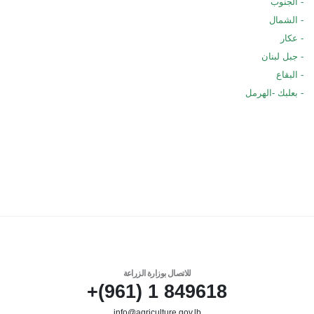
- الجنوب
- الشمال
- عكار
- جبل لبنان
- البقاع
- بعلبك -الهرمل
للاتصال بوزارة الزراعة
849618 1 (961)+
info@agriculture.gov.lb