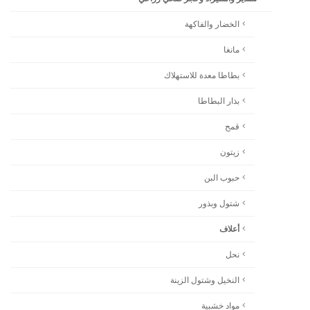
الخضار والفاكهة
مانغا
بطاطا معدة للاستهلاك
بذار البطاطا
قمح
زيتون
حبوب البن
شتول وبذور
أعلاف
نحل
النخيل وشتول الزينة
مواد خشبية