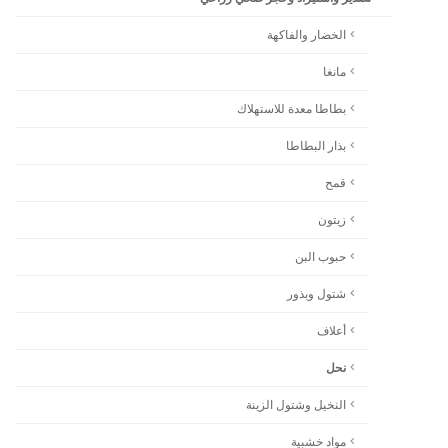
الخضار والفاكهة
مانغا
بطاطا معدة للاستهلاك
بذار البطاطا
قمح
زيتون
حبوب البن
شتول وبذور
أعلاف
نحل
النخيل وشتول الزينة
مواد خشبية