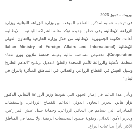
بيروت – تموز 2026
في ترجمة عملية لمذكرة التفاهم الموقعة بين
وزارة الزراعة اللبنانية ووزارة
الزراعة الإيطالية
، وفي خطوة جديدة تؤكد متانة الشراكة اللبنانية – الإيطالية،
أعلنت
حكومة الجمهورية الإيطالية، من خلال وزارة الخارجية والتعاون الدولي
الإيطالية
(Italian Ministry of Foreign Affairs and International
Cooperation)
، تخصيص مساهمة مالية بقيمة
خمسة ملايين يورو
تنفذه
منظمة الأغذية والزراعة للأمم المتحدة (الفاو)
، لتفعيل برنامج
"
الدعم الطارئ
وسبل العيش في القطاع الزراعي والغذائي في المناطق المتأثرة بالنزاع في
لبنان
"
.
ويأتي هذا الدعم في إطار الجهود التي يقودها
وزير الزراعة اللبناني الدكتور
نزار هاني
لتعزيز التعاون الدولي الداعم للقطاع الزراعي، واستقطاب
المبادرات التي تساهم في التعافي الزراعي، وحماية سبل عيش المزارعين،
وتعزيز الأمن الغذائي، وتقوية صمود المجتمعات الريفية، ولا سيما في المناطق
الأكثر تأثراً بتداعيات النزاع
.