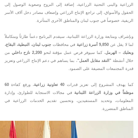
الزراعية والبنى التحتية الزراعية، إضافة إلى النزوح وصعوبة الوصول إلى
الحقول والأسواق، إلى تراجع الإنتاج الزراعي وإضعاف مصادر دخل آلاف الأسر
الريفية، خصوصاً في جنوب لبنان والمناطق الأخرى المتأثرة
.
وبإشراف ومتابعة وزارة الزراعة اللبنانية، سيقدم البرنامج دعماً طارئاً ومتكاملاً
لما لا يقل عن
9,850
أسرة زراعية
في محافظات
جنوب لبنان، النبطية، البقاع،
وبعلبك – الهرمل
، كما سيوفر فرص عمل مؤقتة لنحو
2,200
نازح داخلي
من
خلال أنشطة
"
النقد مقابل العمل
"
، بما يساهم في دعم الإنتاج الزراعي وتعزيز
قدرة المجتمعات المضيفة على الصمود
.
كما يهدف المشروع إلى تعزيز قدرات
40
تعاونية زراعية
، ورفع كفاءة
60
موظفاً في وزارة الزراعة اللبنانية
في مجالات الاستجابة للطوارئ، وإدارة
المعلومات، وتحديد المستفيدين، وتحسين تقديم الخدمات الزراعية في
المناطق المتضررة
.