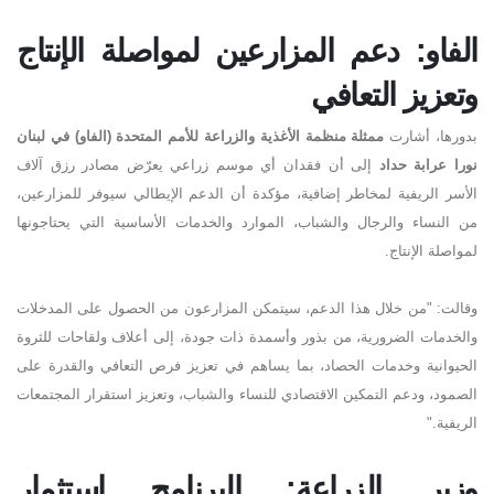
الفاو: دعم المزارعين لمواصلة الإنتاج
وتعزيز التعافي
بدورها، أشارت
ممثلة منظمة الأغذية والزراعة للأمم المتحدة (الفاو) في لبنان
نورا عرابة حداد
إلى أن فقدان أي موسم زراعي يعرّض مصادر رزق آلاف
الأسر الريفية لمخاطر إضافية، مؤكدة أن الدعم الإيطالي سيوفر للمزارعين،
من النساء والرجال والشباب، الموارد والخدمات الأساسية التي يحتاجونها
لمواصلة الإنتاج
.
وقالت
:
"
من خلال هذا الدعم، سيتمكن المزارعون من الحصول على المدخلات
والخدمات الضرورية، من بذور وأسمدة ذات جودة، إلى أعلاف ولقاحات للثروة
الحيوانية وخدمات الحصاد، بما يساهم في تعزيز فرص التعافي والقدرة على
الصمود، ودعم التمكين الاقتصادي للنساء والشباب، وتعزيز استقرار المجتمعات
الريفية
."
وزير الزراعة: البرنامج استثمار