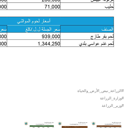
#الزراعة_نبض_الأرض_والحياة
#وزارة_الزراعة
#وزير_الزراعة