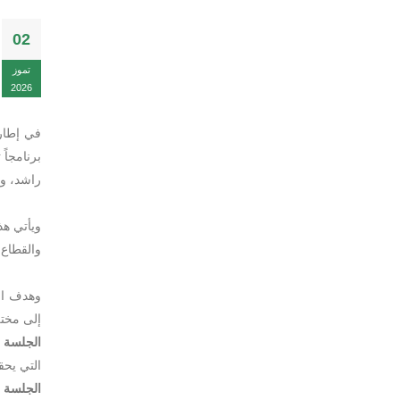
02
تموز
2026
في إطار 
برنامجاً 
راشد، وب
ويأتي هذ
والقطاع 
وهدف الت
إلى مخت
الجلسة ا
التي يحق
الجلسة ال