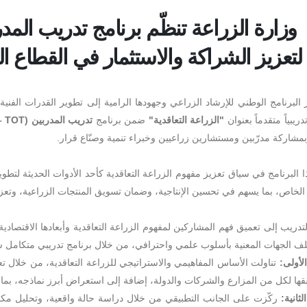
وزارة الزراعة تنظّم برنامج تدريب المدر
لتعزيز الشراكة والاستثمار في القطاع ا
البرنامج الوطني للإرشاد الزراعي وجهودها الرامية إلى تطوير القدرات الفني
تدريبياً متقدماً بعنوان
"
الزراعة التعاقدية
"
ضمن برنامج
تدريب المدربين
(Training of Trainers – TOT)
مشاركة مدرّبين ومستشارين زراعيين وخبراء تنمية وصنّاع قرار.
ا البرنامج في سياق تعزيز مفهوم الزراعة التعاقدية كأحد الأدوات الحديثة لتط
الخاص، بما يسهم في تحسين الإنتاجية، وضمان تسويق المنتجات الزراعية، وتعزيز 
دريب إلى تعميق فهم المشاركين لمفهوم الزراعة التعاقدية وأبعادها الاقتصادية
لف الجهات المعنية بأسلوب علمي واحترافي، من خلال برنامج تدريبي متكامل 
لأولى
:
تناولت الأساس المفاهيمي والاستراتيجي للزراعة التعاقدية، من خلال تعر
قها لكل من المزارع والشركات والدولة، إضافة إلى استعراض أبرز نماذجه، بما ف
ثانية
:
ركّزت على الجانب التطبيقي من خلال دراسة حالة واقعية، وتحليل مكوّن