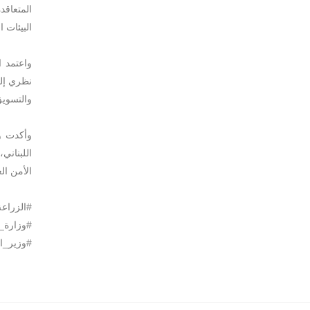
المتعاق
البيئات ا
واعتمد ا
نظري إلى
والتسويق
وأكدت و
اللبناني
الأمن الغ
#الزراع
#وزارة_ا
#وزير_ال