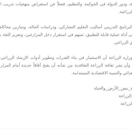
دة، ودور الدولة في الحوكمة والتنظيم، فضلاً عن استعراض منهجيات تدريب 
لزراعية.
لبرنامج التدريبي أساليب التعليم التشاركي، ودراسات الحالة، وتمارين محاكاة
 أداة عملية قابلة للتطبيق، تسهم في استقرار دخل المزارعين، وتعزيز الثقة بين 
 الزراعي.
زارة الزراعة أن الاستثمار في بناء القدرات وتطوير أدوات الإرشاد الزرا
، وأن نشر ثقافة الزراعة التعاقدية من شأنه أن يفتح آفاقاً جديدة أمام المزا
ذائي والتنمية الاقتصادية المستدامة.
ة_نبض_الأرض_والحياة
لزراعة
زراعة