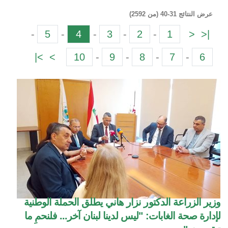
عرض النتائج 31-40 (من 2592)
-
5
-
4
-
3
-
2
-
1
<
|<
>|
>
10
-
9
-
8
-
7
-
6
وزير الزراعة الدكتور نزار هاني يطلق الحملة الوطنية
لإدارة صحة الغابات: "ليس لدينا لبنان آخر... فلنحمِ ما