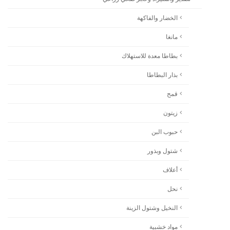
الخضار والفاكهة
مانغا
بطاطا معدة للاستهلاك
بذار البطاطا
قمح
زيتون
حبوب البن
شتول وبذور
أعلاف
نحل
النخيل وشتول الزينة
مواد خشبية