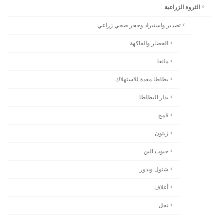
الثروة الزراعية
تصدير واستيراد وحجر صحي زراعي
الخضار والفاكهة
مانغا
بطاطا معدة للاستهلاك
بذار البطاطا
قمح
زيتون
حبوب البن
شتول وبذور
أعلاف
نحل